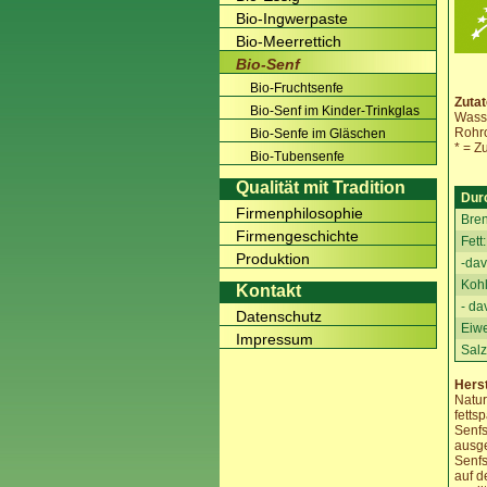
Bio-Ingwerpaste
Bio-Meerrettich
Bio-Senf
Bio-Fruchtsenfe
Zutat
Bio-Senf im Kinder-Trinkglas
Wass
Rohro
Bio-Senfe im Gläschen
* = Z
Bio-Tubensenfe
Qualität mit Tradition
Dur
Firmenphilosophie
Bren
Firmengeschichte
Fett:
Produktion
-dav
Kohl
Kontakt
- da
Datenschutz
Eiw
Impressum
Salz
Herst
Natu
fetts
Senfs
ausge
Senfs
auf d