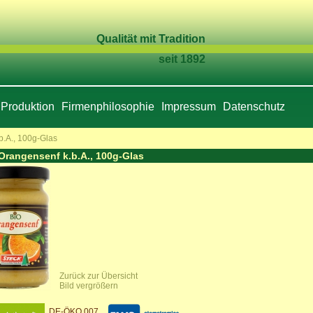
Qualität mit Tradition
seit 1892
Produktion
Firmenphilosophie
Impressum
Datenschutz
b.A., 100g-Glas
Orangensenf k.b.A., 100g-Glas
Zurück zur Übersicht
Bild vergrößern
DE-ÖKO 007