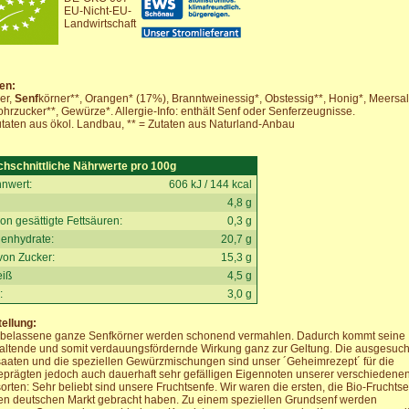
EU-Nicht-EU-
Landwirtschaft
en:
er,
Senf
körner**, Orangen* (17%), Branntweinessig*, Obstessig**, Honig*, Meersal
hrzucker**, Gewürze*. Allergie-Info: enthält Senf oder Senferzeugnisse.
utaten aus ökol. Landbau, ** = Zutaten aus Naturland-Anbau
chschnittliche Nährwerte pro 100g
nwert:
606 kJ / 144 kcal
4,8 g
on gesättigte Fettsäuren:
0,3 g
enhydrate:
20,7 g
von Zucker:
15,3 g
eiß
4,5 g
:
3,0 g
ellung:
rbelassene ganze Senfkörner werden schonend vermahlen. Dadurch kommt seine
paltende und somit verdauungsfördernde Wirkung ganz zur Geltung. Die ausgesuc
aaten und die speziellen Gewürzmischungen sind unser ´Geheimrezept´ für die
prägten jedoch auch dauerhaft sehr gefälligen Eigennoten unserer verschiedene
orten: Sehr beliebt sind unsere Fruchtsenfe. Wir waren die ersten, die Bio-Fruchts
en deutschen Markt gebracht haben. Zu einem speziellen Grundsenf werden