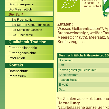
EU-Nicht-EU-
Bio-Ingwerpaste
Landwirtschaft
Bio-Meerrettich
Bio-Senf
Bio-Fruchtsenfe
Zutaten:
Bio-Senf im Kinder-Trinkglas
Wasser, Gelb
senf
saaten**, Ap
Bio-Senfe im Gläschen
Branntweinessig*, weißer Tra
Bio-Tubensenfe
Meerrettich* (5%), Meersalz, G
Senferzeugnisse.
Qualität mit Tradition
Firmenphilosophie
Firmengeschichte
Durchschnittliche Nährwerte pro 10
Produktion
Brennwert:
Kontakt
Fett:
-davon gesättigte Fettsäuren:
Datenschutz
Kohlenhydrate:
Impressum
- davon Zucker:
Eiweiß
Salz:
* = Zutaten aus ökol. Landbau
Herstellung:
Naturbelassene ganze Senfk