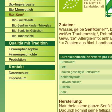
EU-Nicht-EU-
Bio-Ingwerpaste
Landwirtschaft
Bio-Meerrettich
Bio-Senf
Bio-Fruchtsenfe
Zutaten:
Bio-Senf im Kinder-Trinkglas
Wasser, gelbe
Senf
körner**,
Bio-Senfe im Gläschen
weißer Traubenessig*, Rohroh
Bio-Tubensenfe
Gewürze*. Allergie-Info: enth
* = Zutaten aus ökol. Landbau
Qualität mit Tradition
Firmenphilosophie
Firmengeschichte
Durchschnittliche Nährwerte pro 10
Produktion
Brennwert:
Kontakt
Fett:
-davon gesättigte Fettsäuren:
Datenschutz
Kohlenhydrate:
Impressum
- davon Zucker:
Eiweiß
Salz:
Herstellung:
Naturbelassene ganze Senfk
Dadurch kommt seine fettspa