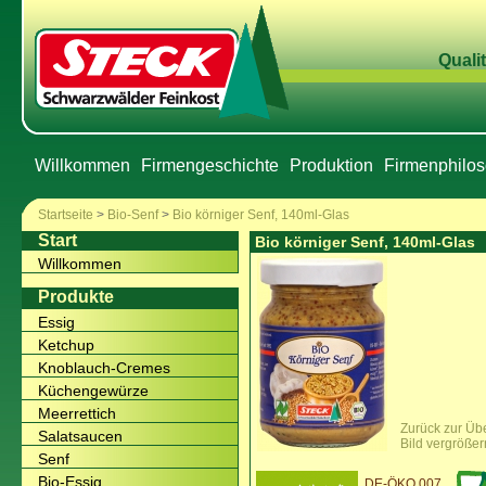
Qualit
Willkommen
Firmengeschichte
Produktion
Firmenphilos
Startseite
>
Bio-Senf
>
Bio körniger Senf, 140ml-Glas
Start
Bio körniger Senf, 140ml-Glas
Willkommen
Produkte
Essig
Ketchup
Knoblauch-Cremes
Küchengewürze
Meerrettich
Zurück zur Übe
Salatsaucen
Bild vergrößer
Senf
Bio-Essig
DE-ÖKO 007