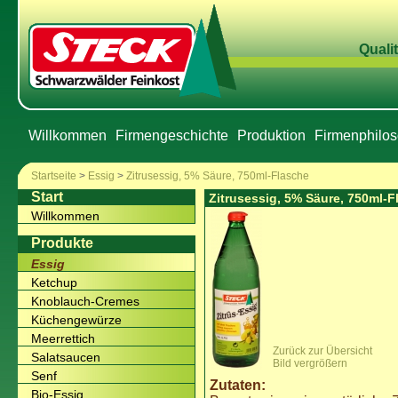
Qualit
Willkommen
Firmengeschichte
Produktion
Firmenphilos
Startseite
>
Essig
>
Zitrusessig, 5% Säure, 750ml-Flasche
Start
Zitrusessig, 5% Säure, 750ml-F
Willkommen
Produkte
Essig
Ketchup
Knoblauch-Cremes
Küchengewürze
Meerrettich
Zurück zur Übersicht
Salatsaucen
Bild vergrößern
Senf
Zutaten:
Bio-Essig