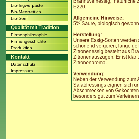
Branntweinessig, natürliche Z
Bio-Ingwerpaste
E220.
Bio-Meerrettich
Allgemeine Hinweise:
Bio-Senf
5% Säure, biologisch gewon
Qualität mit Tradition
Herstellung:
Firmenphilosophie
Unsere Essig-Sorten werden 
Firmengeschichte
schonend vergoren, lange gelag
Produktion
Zitronenessig besteht aus Bra
Zitronenauszügen. Er ist klar u
Kontakt
Zitronenaroma.
Datenschutz
Impressum
Verwendung:
Neben der Verwendung zum An
Salatdressings eignen sich u
Abschmecken von Gekochtem. 
besonders gut zum Verfeinern 