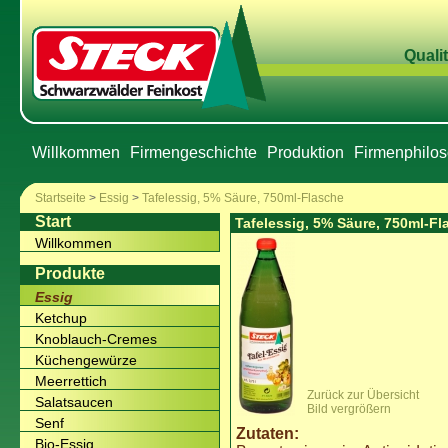
Qualit
Willkommen
Firmengeschichte
Produktion
Firmenphilos
Startseite
>
Essig
>
Tafelessig, 5% Säure, 750ml-Flasche
Start
Tafelessig, 5% Säure, 750ml-Fl
Willkommen
Produkte
Essig
Ketchup
Knoblauch-Cremes
Küchengewürze
Meerrettich
Zurück zur Übersicht
Salatsaucen
Bild vergrößern
Senf
Zutaten:
Bio-Essig