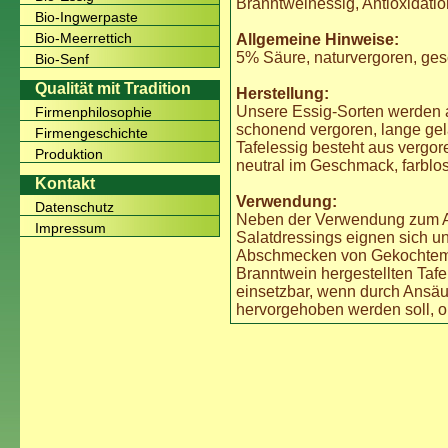
Branntweinessig, Antioxidatio
Bio-Ingwerpaste
Bio-Meerrettich
Allgemeine Hinweise:
5% Säure, naturvergoren, ges
Bio-Senf
Qualität mit Tradition
Herstellung:
Unsere Essig-Sorten werden 
Firmenphilosophie
schonend vergoren, lange gelag
Firmengeschichte
Tafelessig besteht aus vergo
Produktion
neutral im Geschmack, farblo
Kontakt
Verwendung:
Datenschutz
Neben der Verwendung zum An
Impressum
Salatdressings eignen sich u
Abschmecken von Gekochtem.
Branntwein hergestellten Tafe
einsetzbar, wenn durch Ansä
hervorgehoben werden soll, o