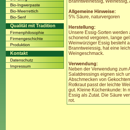
Branntweinessig, Weinessig, A
Bio-Ingwerpaste
Bio-Meerrettich
Allgemeine Hinweise:
5% Säure, naturvergoren
Bio-Senf
Qualität mit Tradition
Herstellung:
Unsere Essig-Sorten werden 
Firmenphilosophie
schonend vergoren, lange gelag
Firmengeschichte
Weinwürziger Essig besteht 
Produktion
Branntweiessig, hat eine leich
Weingeschmack.
Kontakt
Datenschutz
Verwendung:
Impressum
Neben der Verwendung zum An
Salatdressings eignen sich u
Abschmecken von Gekochtem.
Rotkraut passt der leichte W
gut. Kleine Küchenkunde: In n
Essig als Zutat. Die Säure ver
rot.