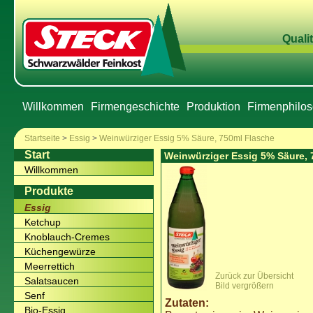
Qualit
Willkommen
Firmengeschichte
Produktion
Firmenphilos
Startseite
>
Essig
>
Weinwürziger Essig 5% Säure, 750ml Flasche
Start
Weinwürziger Essig 5% Säure, 
Willkommen
Produkte
Essig
Ketchup
Knoblauch-Cremes
Küchengewürze
Meerrettich
Zurück zur Übersicht
Salatsaucen
Bild vergrößern
Senf
Zutaten:
Bio-Essig