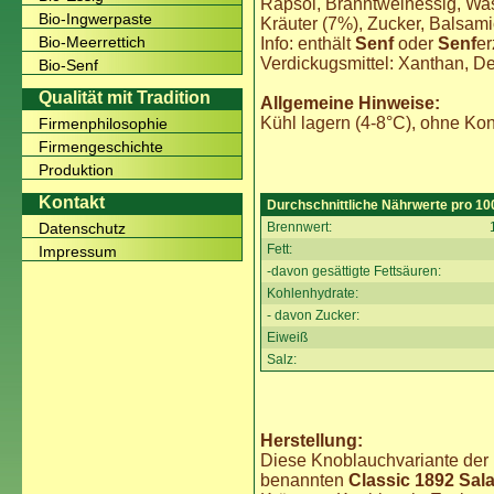
Rapsöl, Branntweinessig, Was
Bio-Ingwerpaste
Kräuter (7%), Zucker, Balsami
Bio-Meerrettich
Info: enthält
Senf
oder
Senf
er
Verdickugsmittel: Xanthan, De
Bio-Senf
Qualität mit Tradition
Allgemeine Hinweise:
Kühl lagern (4-8°C), ohne Kon
Firmenphilosophie
Firmengeschichte
Produktion
Kontakt
Durchschnittliche Nährwerte pro 10
Brennwert:
Datenschutz
Fett:
Impressum
-davon gesättigte Fettsäuren:
Kohlenhydrate:
- davon Zucker:
Eiweiß
Salz:
Herstellung:
Diese Knoblauchvariante der
benannten
Classic 1892 Sal