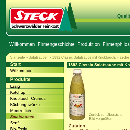
Qualit
Willkommen
Firmengeschichte
Produktion
Firmenphilos
Startseite
>
Salatsaucen
>
1892 Classic Salatsauce mit Knoblauch, Flasche
Start
1892 Classic Salatsauce mit K
Willkommen
Produkte
Essig
Ketchup
Knoblauch-Cremes
Küchengewürze
Meerrettich
Zurück zur Übersicht
Salatsaucen
Bild vergrößern
Senf
Zutaten:
Bio-Essig