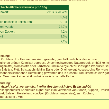
chschnittliche Nährwerte pro 100g
nwert:
291 kJ / 70 kcal
0,5 g
on gesättigte Fettsäuren:
0,1 g
enhydrate:
14,7 g
von Zucker:
4,2 g
eiß
3,3 g
:
7,2 g
ellung:
 Knoblauchknollen werden frisch geerntet, geschält und ohne den schwer
ulichen grünen Keim kalt gepresst. Unser hochwertiges Naturprodukt enthält keine
ngsmittel, Aromastoffe oder Farbstoffe und im Vergleich zu sonstigen Produkten se
 Salz (ca. 7%). Es ist auch nicht in Essig oder Öl eingelegt. Ausgesuchte Rohware
esonders schonende Herstellung gewähren das in diesem Produktbereich einzigar
, Geschmacksintensität und eine natürliche helle Farbe.
endung:
 Arbeit! sofort verwendbar! voller Geschmack! ohne Essig und Öl!
 kaltgepresster Knoblauch eignet sich zum Verfeinern von Soßen, Suppen, Dressi
ost, Salaten, Herstellung von Ajoli (Knoblauchmajonaise), zum Kochen,
herstellung u.v.m.