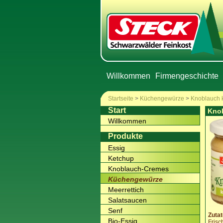
Willkommen
Firmengeschichte
Startseite
>
Küchengewürze
>
Knoblauch k
Start
Knob
Willkommen
Produkte
Essig
Ketchup
Knoblauch-Cremes
Küchengewürze
Meerrettich
Salatsaucen
Senf
Zutat
Bio-Essig
Frisc