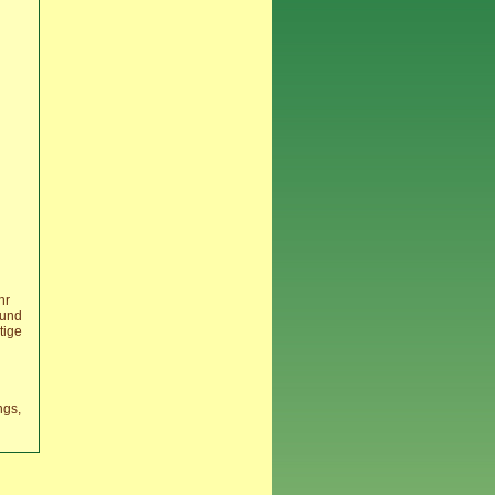
hr
 und
tige
ngs,