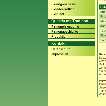
Bio-Ingwerpaste
Dur
Bio-Meerrettich
Bren
Bio-Senf
Fett:
Qualität mit Tradition
-dav
Kohl
Firmenphilosophie
- da
Firmengeschichte
Eiw
Produktion
Salz
Kontakt
Datenschutz
Impressum
Herst
Beste
verda
Dicku
wenig
die b
Aroma
Verw
keine
Unser
Feink
Wurst