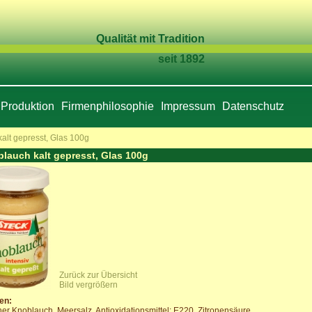
Qualität mit Tradition
seit 1892
Produktion
Firmenphilosophie
Impressum
Datenschutz
alt gepresst, Glas 100g
lauch kalt gepresst, Glas 100g
Zurück zur Übersicht
Bild vergrößern
en:
her Knoblauch, Meersalz, Antioxidationsmittel: E220, Zitronensäure.