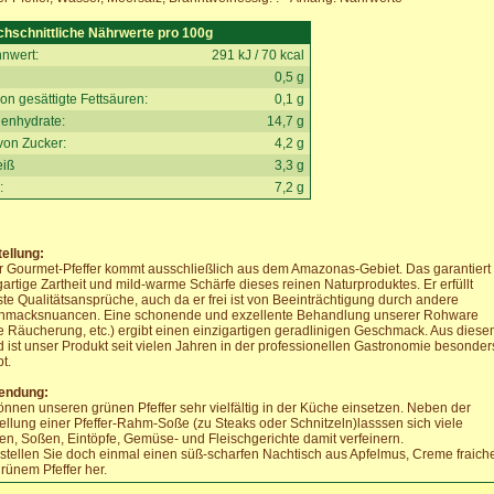
chschnittliche Nährwerte pro 100g
nwert:
291 kJ / 70 kcal
0,5 g
on gesättigte Fettsäuren:
0,1 g
enhydrate:
14,7 g
von Zucker:
4,2 g
eiß
3,3 g
:
7,2 g
ellung:
 Gourmet-Pfeffer kommt ausschließlich aus dem Amazonas-Gebiet. Das garantiert 
gartige Zartheit und mild-warme Schärfe dieses reinen Naturproduktes. Er erfüllt
te Qualitätsansprüche, auch da er frei ist von Beeinträchtigung durch andere
hmacksnuancen. Eine schonende und exzellente Behandlung unserer Rohware
e Räucherung, etc.) ergibt einen einzigartigen geradlinigen Geschmack. Aus dies
 ist unser Produkt seit vielen Jahren in der professionellen Gastronomie besonder
t.
endung:
önnen unseren grünen Pfeffer sehr vielfältig in der Küche einsetzen. Neben der
ellung einer Pfeffer-Rahm-Soße (zu Steaks oder Schnitzeln)lasssen sich viele
n, Soßen, Eintöpfe, Gemüse- und Fleischgerichte damit verfeinern.
stellen Sie doch einmal einen süß-scharfen Nachtisch aus Apfelmus, Creme fraich
rünem Pfeffer her.