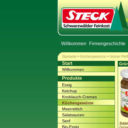
Willkommen
Firmengeschichte
Startseite
>
Küchengewürze
>
Grüner Pfef
Start
Grün
Willkommen
Produkte
Essig
Ketchup
Knoblauch-Cremes
Küchengewürze
Meerrettich
Salatsaucen
Senf
Zutat
Bio-Essig
Grüne