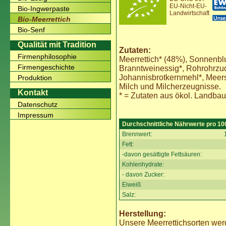
EU-Nicht-EU-
Bio-Ingwerpaste
Landwirtschaft
Bio-Meerrettich
Bio-Senf
Qualität mit Tradition
Zutaten:
Firmenphilosophie
Meerrettich* (48%), Sonnenb
Firmengeschichte
Branntweinessig*, Rohrohrzu
Johannisbrotkernmehl*, Meersal
Produktion
Milch und Milcherzeugnisse.
Kontakt
* = Zutaten aus ökol. Landbau
Datenschutz
Impressum
Durchschnittliche Nährwerte pro 10
Brennwert:
Fett:
-davon gesättigte Fettsäuren:
Kohlenhydrate:
- davon Zucker:
Eiweiß
Salz:
Herstellung:
Unsere Meerrettichsorten we