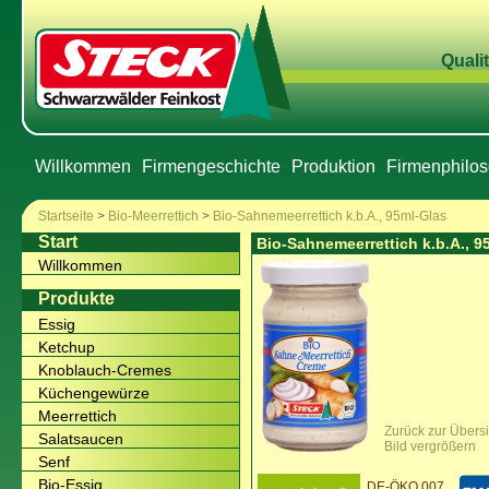
Qualit
Willkommen
Firmengeschichte
Produktion
Firmenphilos
Startseite
>
Bio-Meerrettich
>
Bio-Sahnemeerrettich k.b.A., 95ml-Glas
Start
Bio-Sahnemeerrettich k.b.A., 9
Willkommen
Produkte
Essig
Ketchup
Knoblauch-Cremes
Küchengewürze
Meerrettich
Zurück zur Übersi
Salatsaucen
Bild vergrößern
Senf
Bio-Essig
DE-ÖKO 007