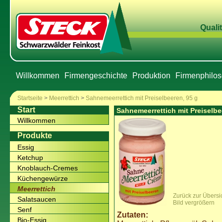
Qualit
Willkommen
Firmengeschichte
Produktion
Firmenphilos
Startseite
>
Meerrettich
>
Sahnemeerrettich mit Preiselbeeren, 95 g
Start
Sahnemeerrettich mit Preiselbe
Willkommen
Produkte
Essig
Ketchup
Knoblauch-Cremes
Küchengewürze
Meerrettich
Zurück zur Übersi
Salatsaucen
Bild vergrößern
Senf
Zutaten:
Bio-Essig