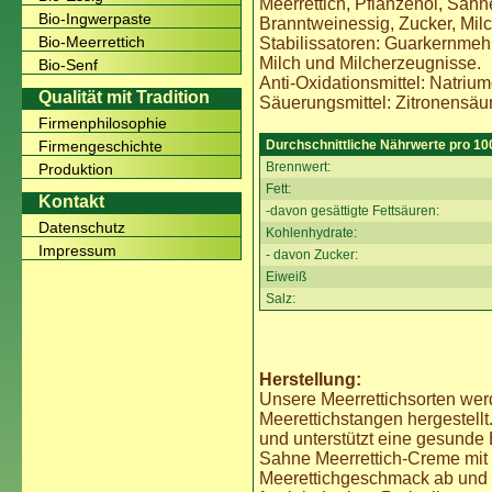
Meerrettich, Pflanzenöl, Sahn
Bio-Ingwerpaste
Branntweinessig, Zucker, Milc
Bio-Meerrettich
Stabilissatoren: Guarkernmehl 
Milch und Milcherzeugnisse.
Bio-Senf
Anti-Oxidationsmittel: Natriumd
Qualität mit Tradition
Säuerungsmittel: Zitronensäu
Firmenphilosophie
Durchschnittliche Nährwerte pro 10
Firmengeschichte
Brennwert:
Produktion
Fett:
Kontakt
-davon gesättigte Fettsäuren:
Datenschutz
Kohlenhydrate:
Impressum
- davon Zucker:
Eiweiß
Salz:
Herstellung:
Unsere Meerrettichsorten we
Meerettichstangen hergestellt
und unterstützt eine gesunde 
Sahne Meerrettich-Creme mit 
Meerettichgeschmack ab und 