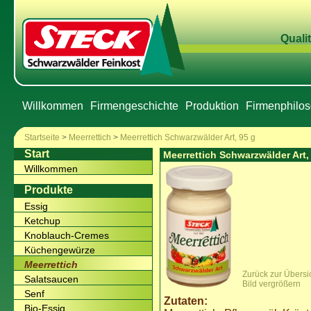
Qualit
Willkommen
Firmengeschichte
Produktion
Firmenphilos
Startseite
>
Meerrettich
>
Meerrettich Schwarzwälder Art, 95 g
Start
Meerrettich Schwarzwälder Art,
Willkommen
Produkte
Essig
Ketchup
Knoblauch-Cremes
Küchengewürze
Meerrettich
Zurück zur Übersi
Salatsaucen
Bild vergrößern
Senf
Zutaten:
Bio-Essig