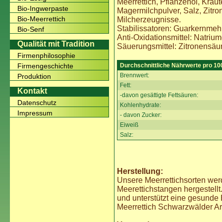
Meerrettich, Pflanzenöl, Kräu
Bio-Ingwerpaste
Magermilchpulver, Salz, Zitron
Bio-Meerrettich
Milcherzeugnisse.
Stabilissatoren: Guarkernmeh
Bio-Senf
Anti-Oxidationsmittel: Natriumd
Qualität mit Tradition
Säuerungsmittel: Zitronensäu
Firmenphilosophie
Durchschnittliche Nährwerte pro 10
Firmengeschichte
Brennwert:
Produktion
Fett:
Kontakt
-davon gesättigte Fettsäuren:
Datenschutz
Kohlenhydrate:
Impressum
- davon Zucker:
Eiweiß
Salz:
Herstellung:
Unsere Meerrettichsorten we
Meerettichstangen hergestellt
und unterstützt eine gesunde
Meerrettich Schwarzwälder Art 